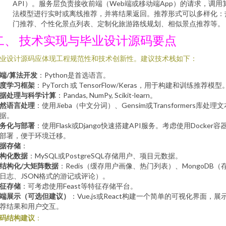
API）。服务层负责接收前端（Web端或移动端App）的请求，调用
法模型进行实时或离线推荐，并将结果返回。推荐形式可以多样化：
门推荐、个性化景点列表、定制化旅游路线规划、相似景点推荐等。
二、 技术实现与毕业设计源码要点
业设计源码应体现工程规范性和技术创新性。建议技术栈如下：
端/算法开发
：Python是首选语言。
度学习框架
：PyTorch 或 TensorFlow/Keras，用于构建和训练推荐模型
据处理与科学计算
：Pandas, NumPy, Scikit-learn。
然语言处理
：使用Jieba（中文分词）、Gensim或Transformers库处理
据。
务化与部署
：使用Flask或Django快速搭建API服务。考虑使用Docker容
部署，便于环境迁移。
据存储
：
构化数据
：MySQL或PostgreSQL存储用户、项目元数据。
结构化/大矩阵数据
：Redis（缓存用户画像、热门列表）、MongoDB（
日志、JSON格式的游记或评论）。
征存储
：可考虑使用Feast等特征存储平台。
端展示（可选但建议）
：Vue.js或React构建一个简单的可视化界面，展
荐结果和用户交互。
码结构建议
：