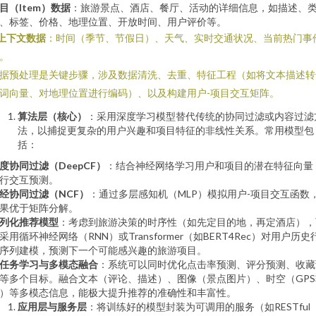
目（Item）数据
：旅游景点、酒店、餐厅、活动的详细信息，如描述、
、标签、价格、地理位置、开放时间、用户评价等。
上下文数据
：时间（季节、节假日）、天气、实时交通状况、当前热门事
。
据预处理是关键步骤，涉及数据清洗、去重、特征工程（如将文本描述转
词向量、对地理位置进行编码）、以及构建用户-项目交互矩阵。
算法层（核心）
：采用深度学习模型替代传统的协同过滤或内容过滤
法，以捕捉更复杂的用户兴趣和项目特征的非线性关系。常用模型包
括：
度协同过滤（DeepCF）
：结合神经网络学习用户和项目的潜在特征向量
行交互预测。
经协同过滤（NCF）
：通过多层感知机（MLP）模拟用户-项目交互函数
果优于矩阵分解。
列化推荐模型
：考虑到旅游决策的时序性（如先定目的地，再定酒店），
采用循环神经网络（RNN）或Transformer（如BERT4Rec）对用户历史
序列建模，预测下一个可能感兴趣的旅游项目。
任务学习与多模态融合
：系统可以同时优化点击率预测、评分预测、收藏
等多个目标。融合文本（评论、描述）、图像（景点图片）、时空（GPS
）等多模态信息，能极大提升推荐的准确性和丰富性。
应用层与服务层
：将训练好的模型封装为可调用的服务（如RESTful