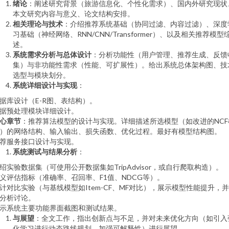
绪论
：阐述研究背景（旅游信息化、个性化需求）、国内外研究现状
本文研究内容与意义、论文结构安排。
相关理论与技术
：介绍推荐系统基础（协同过滤、内容过滤）、深度
习基础（神经网络、RNN/CNN/Transformer）、以及相关推荐模型
述。
系统需求分析与总体设计
：分析功能性（用户管理、推荐生成、反馈
集）与非功能性需求（性能、可扩展性）。给出系统总体架构图、技
选型与模块划分。
系统详细设计与实现
：
据库设计（E-R图、表结构）。
据预处理模块详细设计。
心章节
：推荐算法模型的设计与实现。详细描述所选模型（如改进的NCF
）的网络结构、输入输出、损失函数、优化过程。最好有模型结构图。
荐服务接口设计与实现。
系统测试与结果分析
：
绍实验数据集（可使用公开数据集如TripAdvisor，或自行爬取构造）。
义评估指标（准确率、召回率、F1值、NDCG等）。
计对比实验（与基线模型如Item-CF、MF对比），展示模型性能提升，
分析讨论。
示系统主要功能界面截图和测试结果。
与展望
：全文工作，指出创新点与不足，并对未来优化方向（如引入
化学习进行动态路线规划、加强可解释性）进行展望。