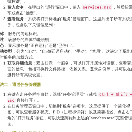
徽标键）。
输入命令
：在弹出的“运行”窗口中，输入
，然后按
services.msc
车或点击“确定”。
查看服务
：系统将打开标准的“服务”管理窗口。这里列出了所有系统
务，包含以下关键信息列：
称
：服务的简短标识。
述
：该服务的具体功能说明。
态
：显示服务是“正在运行”还是“已停止”。
动类型
：分为“自动”、“自动(延迟启动)”、“手动”、“禁用”。这决定了系统
时服务的加载方式。
获取详细信息
：双击任意一个服务，可以打开其属性对话框，查看更
面的信息，包括可执行文件路径、依赖关系、登录身份等，并可以在
进行所有高级设置。
法二：通过任务管理器
右键点击任务栏空白处，选择“任务管理器”（或按
Ctrl + Shift 
直接打开）。
Esc
在任务管理器窗口中，切换到“服务”选项卡。这里提供了一个简化视
图，可以查看服务状态、PID（进程标识符）以及简要描述。点击右
角的“打开服务”按钮，可以快速跳转到上述的“services.msc”完整管
面。