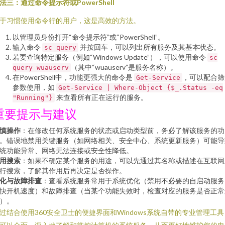
法三：通过命令提示符或PowerShell
于习惯使用命令行的用户，这是高效的方法。
以管理员身份打开“命令提示符”或“PowerShell”。
输入命令
并按回车，可以列出所有服务及其基本状态。
sc query
若要查询特定服务（例如“Windows Update”），可以使用命令
sc
（其中“wuauserv”是服务名称）。
query wuauserv
在PowerShell中，功能更强大的命令是
，可以配合筛
Get-Service
参数使用，如
Get-Service | Where-Object {$_.Status -eq
来查看所有正在运行的服务。
"Running"}
重要提示与建议
慎操作
：在修改任何系统服务的状态或启动类型前，务必了解该服务的功
。错误地禁用关键服务（如网络相关、安全中心、系统更新服务）可能导
统功能异常、网络无法连接或安全性降低。
用搜索
：如果不确定某个服务的用途，可以先通过其名称或描述在互联网
行搜索，了解其作用后再决定是否操作。
化与故障排查
：查看系统服务常用于系统优化（禁用不必要的自启动服务
快开机速度）和故障排查（当某个功能失效时，检查对应的服务是否正常
）。
过结合使用360安全卫士的便捷界面和Windows系统自带的专业管理工具