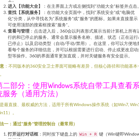
进入【功能大全】
：在主界面上方或左侧找到“功能大全”标签并点击
查找【系统服务】
：在功能大全页面中，找到“系统安全”或“电脑优
化”分类，从中寻找名为“系统服务”或“服务”的图标。如果未直接显示
可使用顶部的搜索框搜索“服务”。
查看与管理
：点击进入后，360会以列表形式展示当前计算机上所有
行的和已停止的服务。通常会显示服务名称、描述、状态（正在运行
已停止）以及启动类型（自动/手动/禁用）。在这里，你可以方便地
看每个服务的详细信息，并可以根据需要进行启动、停止或更改启动
型等操作。360的界面通常更加直观，并对关键服务有安全提示。
意
：不同版本的360安全卫士界面可能略有差异，但核心路径和功能基本
。
第二部分：使用Windows系统自带工具查看
统服务（通用方法）
是最直接、最权威的方法，适用于所有Windows操作系统（如Win7, Win1
in11）。
法一：通过“服务”管理控制台（最常用）
打开运行对话框
：同时按下键盘上的
键（Win键即Windo
Win + R